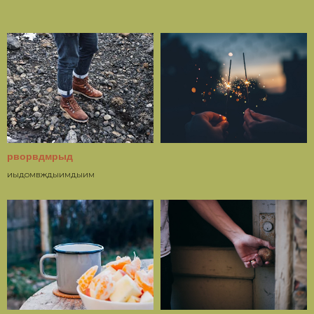
рворвдмрыд
иыдомвждыимдыим