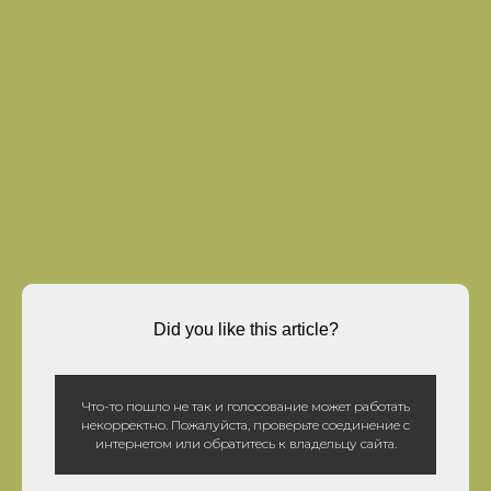
Did you like this article?
Что-то пошло не так и голосование может работать
некорректно. Пожалуйста, проверьте соединение с
интернетом или обратитесь к владельцу сайта.