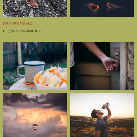
рворвдмрыд
иыдомвждыимдыим