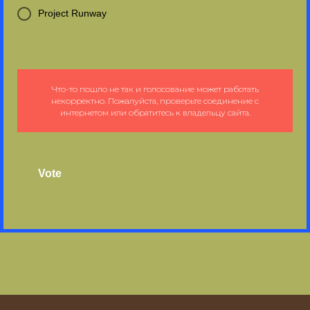
Project Runway
Что-то пошло не так и голосование может работать
некорректно. Пожалуйста, проверьте соединение с
интернетом или обратитесь к владельцу сайта.
Vote